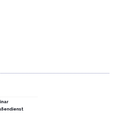
inar
ußendienst