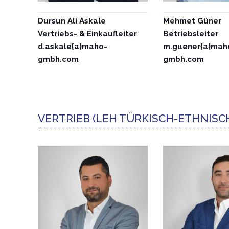
Dursun Ali Askale
Mehmet Güner
Vertriebs- & Einkaufleiter
Betriebsleiter
d.askale{a}maho-
m.guener{a}mah
gmbh.com
gmbh.com
VERTRIEB (LEH TÜRKISCH-ETHNISC