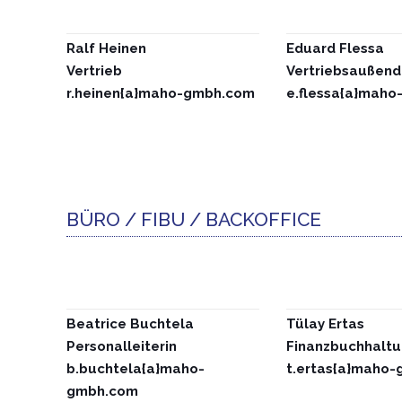
Ralf Heinen
Eduard Flessa
Vertrieb
Vertriebsaußend
r.heinen{a}maho-gmbh.com
e.flessa{a}mah
BÜRO / FIBU / BACKOFFICE
Beatrice Buchtela
Tülay Ertas
Personalleiterin
Finanzbuchhalt
b.buchtela{a}maho-
t.ertas{a}maho
gmbh.com