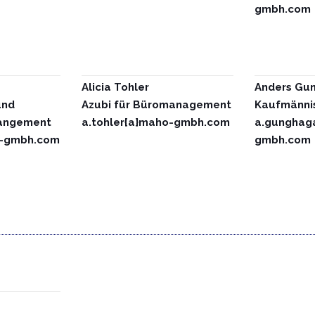
gmbh.com
Alicia Tohler
Anders Gu
und
Azubi
für Büromanagement
Kaufmännis
angement
a.tohler{a}maho-gmbh.com
a.gunghag
o-gmbh.com
gmbh.com