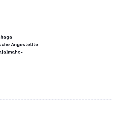
nhaga
che Angestellte
a{a}maho-