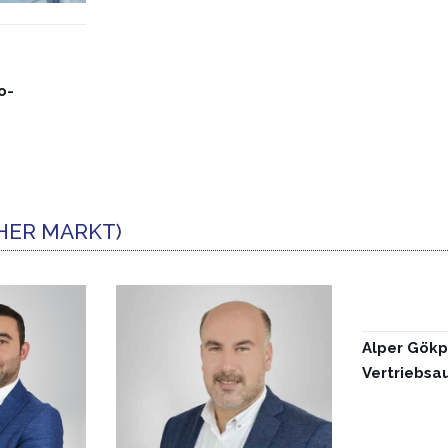
o-
HER MARKT)
Alper Gökp
Vertriebsa