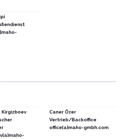
ipi
ußendienst
a}maho-
 Kirgizboev
Caner Özer
scher
Vertrieb/Backoffice
er
office{a}maho-gmbh.com
ev{a}maho-