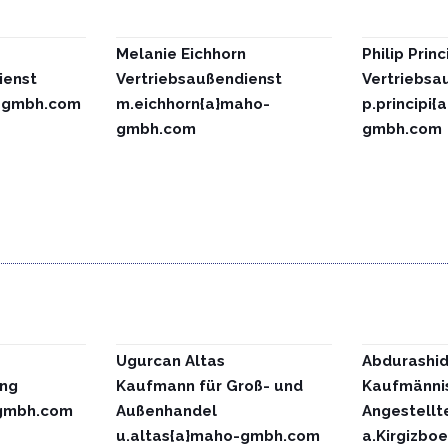
Melanie Eichhorn
Philip Princ
ienst
Vertriebsaußendienst
Vertriebsa
o-gmbh.com
m.eichhorn{a}maho-
p.principi{
gmbh.com
gmbh.com
Ugurcan Altas
Abdurashid
ung
Kaufmann für Groß- und
Kaufmänni
-gmbh.com
Außenhandel
Angestellt
u.altas{a}maho-gmbh.com
a.Kirgizbo